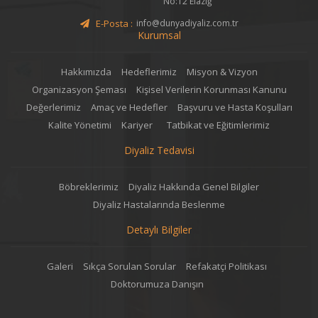
No:12 Elazığ
E-Posta :
info@dunyadiyaliz.com.tr
Kurumsal
Hakkımızda
Hedeflerimiz
Misyon & Vizyon
Organizasyon Şeması
Kişisel Verilerin Korunması Kanunu
Değerlerimiz
Amaç ve Hedefler
Başvuru ve Hasta Koşulları
Kalite Yönetimi
Kariyer
Tatbikat ve Eğitimlerimiz
Diyaliz Tedavisi
Böbreklerimiz
Diyaliz Hakkında Genel Bilgiler
Diyaliz Hastalarında Beslenme
Detaylı Bilgiler
Galeri
Sıkça Sorulan Sorular
Refakatçi Politikası
Doktorumuza Danışın