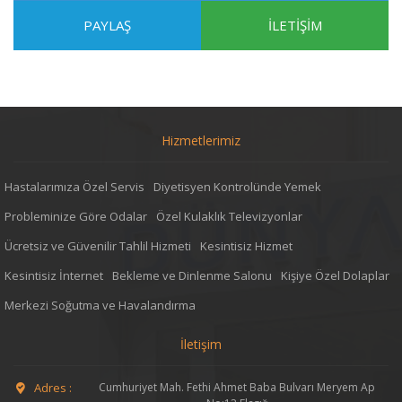
PAYLAŞ
İLETİŞİM
Hizmetlerimiz
Hastalarımıza Özel Servis
Diyetisyen Kontrolünde Yemek
Probleminize Göre Odalar
Özel Kulaklık Televizyonlar
Ücretsiz ve Güvenilir Tahlil Hizmeti
Kesintisiz Hizmet
Kesintisiz İnternet
Bekleme ve Dinlenme Salonu
Kişiye Özel Dolaplar
Merkezi Soğutma ve Havalandırma
İletişim
Adres :
Cumhuriyet Mah. Fethi Ahmet Baba Bulvarı Meryem Ap