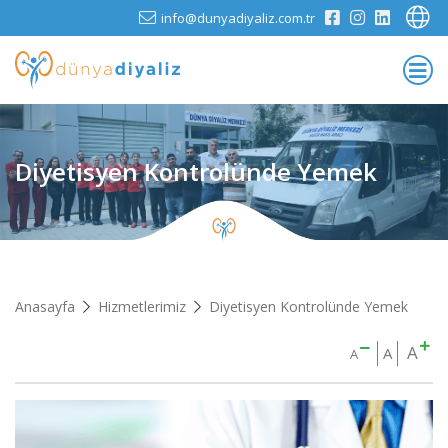
info@dunyadiyaliz.com.tr
Diyetisyen Kontrolünde Yemek
Anasayfa
Hizmetlerimiz
Diyetisyen Kontrolünde Yemek
A
A
A