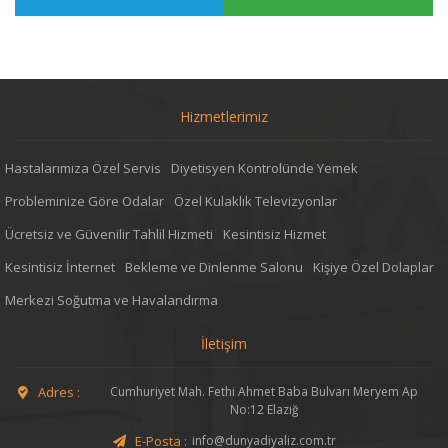
Hizmetlerimiz
Hastalarımıza Özel Servis
Diyetisyen Kontrolünde Yemek
Probleminize Göre Odalar
Özel Kulaklık Televizyonlar
Ücretsiz ve Güvenilir Tahlil Hizmeti
Kesintisiz Hizmet
Kesintisiz İnternet
Bekleme ve Dinlenme Salonu
Kişiye Özel Dolaplar
Merkezi Soğutma ve Havalandırma
İletişim
Adres :
Cumhuriyet Mah. Fethi Ahmet Baba Bulvarı Meryem Ap
No:12 Elazığ
E-Posta :
info@dunyadiyaliz.com.tr