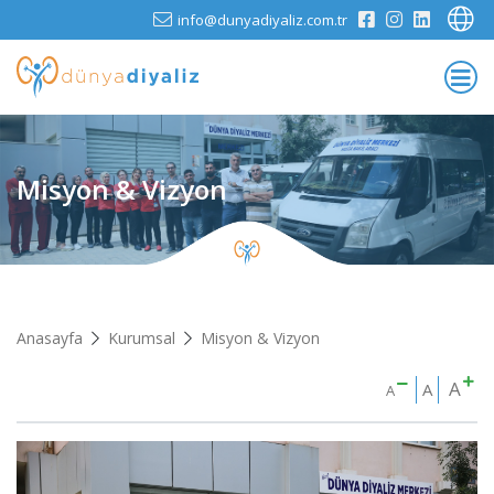
info@dunyadiyaliz.com.tr
Misyon & Vizyon
Anasayfa
Kurumsal
Misyon & Vizyon
A
A
A