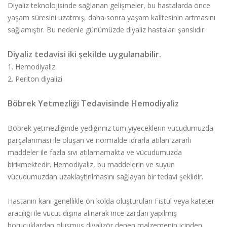
Diyaliz teknolojisinde sağlanan gelişmeler, bu hastalarda önce
yaşam süresini uzatmış, daha sonra yaşam kalitesinin artmasını
sağlamıştır. Bu nedenle günümüzde diyaliz hastaları şanslıdır.
Diyaliz tedavisi iki şekilde uygulanabilir.
1. Hemodiyaliz
2. Periton diyalizi
Böbrek Yetmezliği Tedavisinde Hemodiyaliz
Böbrek yetmezliğinde yediğimiz tüm yiyeceklerin vücudumuzda
parçalanması ile oluşan ve normalde idrarla atılan zararlı
maddeler ile fazla sıvı atılamamakta ve vücudumuzda
birikmektedir. Hemodiyaliz, bu maddelerin ve suyun
vücudumuzdan uzaklaştırılmasını sağlayan bir tedavi şeklidir.
Hastanın kanı genellikle ön kolda oluşturulan Fistül veya kateter
aracılığı ile vücut dışına alınarak ince zardan yapılmış
borucuklardan oluşmuş diyalizör denen malzemenin içinden