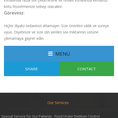
esnasında fazla sıvı çekilmesine ve tedavi esnasında kendinizi
kötü hissetmenize sebep olacaktır.
Göreviniz:
Hiçbir diyaliz tedavinizi atlamayın. Size önerilen sıklık ve süreye
uyun. Diyetinize ve size izin verilen sıvı miktarının üstüne
çıkmamaya gayret edin.
MENU
SHARE
CONTACT
Our Services
Special Service for Our Patients
Food Under Dietitian Control