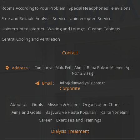
Rooms According to Your Problem
Special Headphones Televisions
Free and Reliable Analysis Service
Uninterrupted Service
Uninterrupted Internet
Waiting and Lounge
Custom Cabinets
Central Cooling and Ventilation
Contact
Address :
Cumhuriyet Mah. Fethi Ahmet Baba Bulvarı Meryem Ap
No:12 Elazığ
Email :
info@dunyadiyaliz.com.tr
Corporate
About Us
Goals
Mission & Vision
Organization Chart
-
-
Aims and Goals
Başvuru ve Hasta Koşulları
Kalite Yönetimi
Career
Exercises and Trainings
Dialysis Treatment