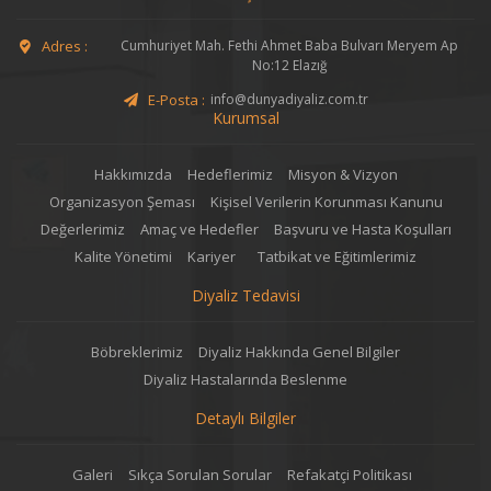
Adres :
Cumhuriyet Mah. Fethi Ahmet Baba Bulvarı Meryem Ap
No:12 Elazığ
E-Posta :
info@dunyadiyaliz.com.tr
Kurumsal
Hakkımızda
Hedeflerimiz
Misyon & Vizyon
Organizasyon Şeması
Kişisel Verilerin Korunması Kanunu
Değerlerimiz
Amaç ve Hedefler
Başvuru ve Hasta Koşulları
Kalite Yönetimi
Kariyer
Tatbikat ve Eğitimlerimiz
Diyaliz Tedavisi
Böbreklerimiz
Diyaliz Hakkında Genel Bilgiler
Diyaliz Hastalarında Beslenme
Detaylı Bilgiler
Galeri
Sıkça Sorulan Sorular
Refakatçi Politikası