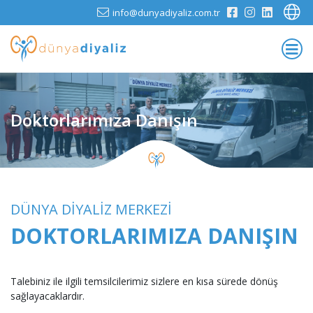
info@dunyadiyaliz.com.tr
Doktorlarımıza Danışın
DÜNYA DİYALİZ MERKEZİ
DOKTORLARIMIZA DANIŞIN
Talebiniz ile ilgili temsilcilerimiz sizlere en kısa sürede dönüş
sağlayacaklardır.