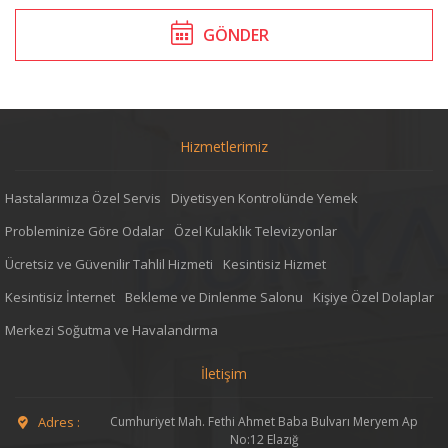
GÖNDER
Hizmetlerimiz
Hastalarımıza Özel Servis
Diyetisyen Kontrolünde Yemek
Probleminize Göre Odalar
Özel Kulaklık Televizyonlar
Ücretsiz ve Güvenilir Tahlil Hizmeti
Kesintisiz Hizmet
Kesintisiz İnternet
Bekleme ve Dinlenme Salonu
Kişiye Özel Dolaplar
Merkezi Soğutma ve Havalandırma
İletişim
Adres :
Cumhuriyet Mah. Fethi Ahmet Baba Bulvarı Meryem Ap
No:12 Elazığ