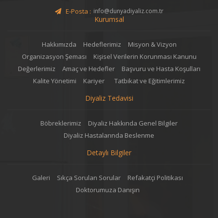
E-Posta :
info@dunyadiyaliz.com.tr
Kurumsal
Hakkımızda
Hedeflerimiz
Misyon & Vizyon
Organizasyon Şeması
Kişisel Verilerin Korunması Kanunu
Değerlerimiz
Amaç ve Hedefler
Başvuru ve Hasta Koşulları
Kalite Yönetimi
Kariyer
Tatbikat ve Eğitimlerimiz
Diyaliz Tedavisi
Böbreklerimiz
Diyaliz Hakkında Genel Bilgiler
Diyaliz Hastalarında Beslenme
Detaylı Bilgiler
Galeri
Sıkça Sorulan Sorular
Refakatçi Politikası
Doktorumuza Danışın