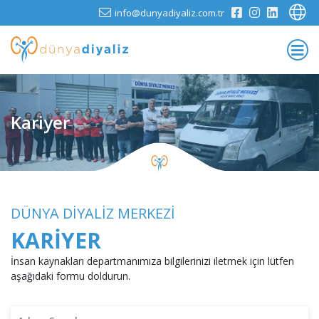
info@dunyadiyaliz.com.tr
Kariyer
DÜNYA DİYALİZ MERKEZİ
KARIYER
İnsan kaynakları departmanımıza bilgilerinizi iletmek için lütfen
aşağıdaki formu doldurun.